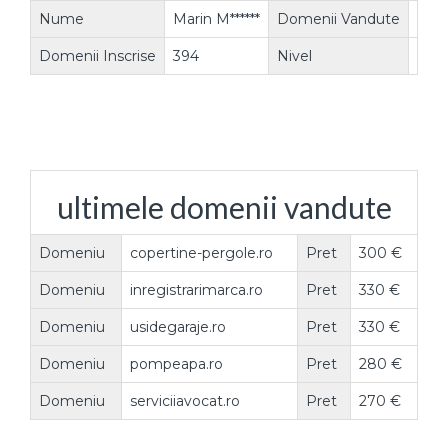
Nume
Marin M******
Domenii Vandute
91
Domenii Inscrise
394
Nivel
Vanz
ultimele domenii vandute
Domeniu
copertine-pergole.ro
Pret
300 €
Domeniu
inregistrarimarca.ro
Pret
330 €
Domeniu
usidegaraje.ro
Pret
330 €
Domeniu
pompeapa.ro
Pret
280 €
Domeniu
serviciiavocat.ro
Pret
270 €