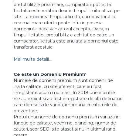
pretul blitz e prea mare, cumparatorii pot licita.
Licitatia este valabila doar in timpul limita afisat pe
site. La expirarea timpului limita, cumparatorul cu
cea mai mare oferta poate intra in posesia
domeniului daca vanzatorul accepta. Daca, in
timpul licitatiei, pretul blitz e achitat de catre un
cumparator, licitatia este anulata si domeniul este
transferat acestuia.
Mai multe detalii...
Ce este un Domeniu Premium?
Numele de domenii premium sunt domenii de
inalta calitate, cu site aferent, care au fost
inregistrate acum multi ani. In 2018 unele dintre
ele au expirat si au fost inregistrate de alti detinatori
care doresc sa le vanda, impreuna cu site-urile de
prezentare.
Pretul unui nume de domeniu premium variaza in
functie de calitate, vechime, branding, numar de
cautari, scor SEO, site atasat si nu in ultimul rand
cerere.