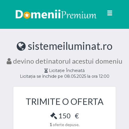
Toggle
navigat
sistemeiluminat.ro
devino detinatorul acestui domeniu
Licitație Încheiată
Licitația se închide pe 08.05.2025 la ora 12:00
TRIMITE O OFERTA
150
€
1
oferte depuse.