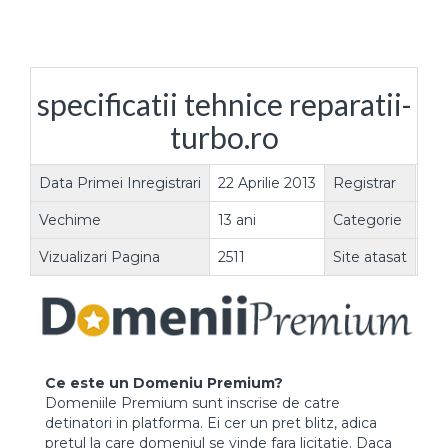
specificatii tehnice reparatii-
turbo.ro
Data Primei Inregistrari
22 Aprilie 2013
Registrar
rot
Vechime
13 ani
Categorie
Alt
Vizualizari Pagina
2511
Site atasat
DA
Ce este un Domeniu Premium?
Domeniile Premium sunt inscrise de catre
detinatori in platforma. Ei cer un pret blitz, adica
pretul la care domeniul se vinde fara licitatie. Daca