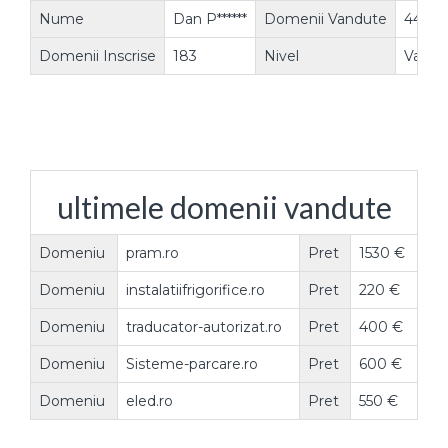
Nume
Dan P******
Domenii Vandute
44
Domenii Inscrise
183
Nivel
Vanzat
ultimele domenii vandute
Domeniu
pram.ro
Pret
1530 €
Domeniu
instalatiifrigorifice.ro
Pret
220 €
Domeniu
traducator-autorizat.ro
Pret
400 €
Domeniu
Sisteme-parcare.ro
Pret
600 €
Domeniu
eled.ro
Pret
550 €