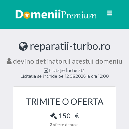
Toggle
navigat
reparatii-turbo.ro
devino detinatorul acestui domeniu
Licitație Încheiată
Licitația se închide pe 12.06.2026 la ora 12:00
TRIMITE O OFERTA
150
€
2
oferte depuse.