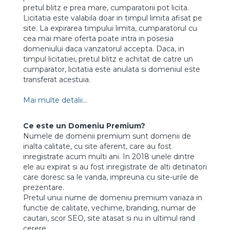
pretul blitz e prea mare, cumparatorii pot licita.
Licitatia este valabila doar in timpul limita afisat pe
site. La expirarea timpului limita, cumparatorul cu
cea mai mare oferta poate intra in posesia
domeniului daca vanzatorul accepta. Daca, in
timpul licitatiei, pretul blitz e achitat de catre un
cumparator, licitatia este anulata si domeniul este
transferat acestuia.
Mai multe detalii...
Ce este un Domeniu Premium?
Numele de domenii premium sunt domenii de
inalta calitate, cu site aferent, care au fost
inregistrate acum multi ani. In 2018 unele dintre
ele au expirat si au fost inregistrate de alti detinatori
care doresc sa le vanda, impreuna cu site-urile de
prezentare.
Pretul unui nume de domeniu premium variaza in
functie de calitate, vechime, branding, numar de
cautari, scor SEO, site atasat si nu in ultimul rand
cerere.