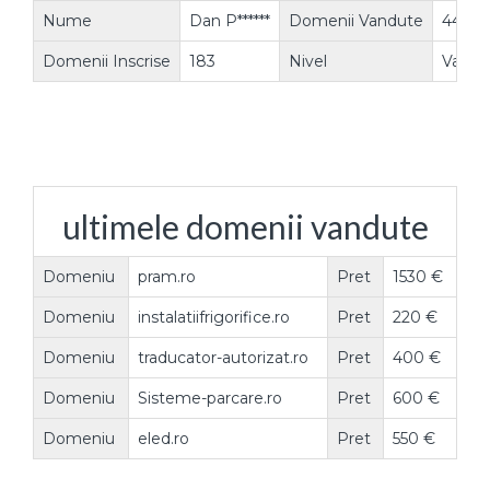
Nume
Dan P******
Domenii Vandute
44
Domenii Inscrise
183
Nivel
Vanzat
ultimele domenii vandute
Domeniu
pram.ro
Pret
1530 €
Domeniu
instalatiifrigorifice.ro
Pret
220 €
Domeniu
traducator-autorizat.ro
Pret
400 €
Domeniu
Sisteme-parcare.ro
Pret
600 €
Domeniu
eled.ro
Pret
550 €