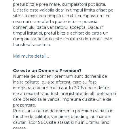
pretul blitz e prea mare, cumparatorii pot licita.
Licitatia este valabila doar in timpul limita afisat pe
site. La expirarea timpului limita, cumparatorul cu
cea mai mare oferta poate intra in posesia
domeniului daca vanzatorul accepta. Daca, in
timpul licitatiei, pretul blitz e achitat de catre un
cumparator, licitatia este anulata si domeniul este
transferat acestuia.
Mai multe detalii...
Ce este un Domeniu Premium?
Numele de domenii premium sunt domenii de
inalta calitate, cu site aferent, care au fost
inregistrate acum multi ani. In 2018 unele dintre
ele au expirat si au fost inregistrate de alti detinatori
care doresc sa le vanda, impreuna cu site-urile de
prezentare.
Pretul unui nume de domeniu premium variaza in
functie de calitate, vechime, branding, numar de
cautari, scor SEO, site atasat si nu in ultimul rand
cerere.