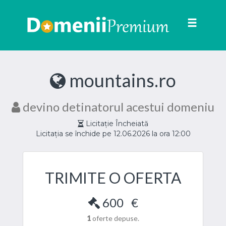
Toggle
navigat
mountains.ro
devino detinatorul acestui domeniu
Licitație Încheiată
Licitația se închide pe 12.06.2026 la ora 12:00
TRIMITE O OFERTA
600
€
1
oferte depuse.