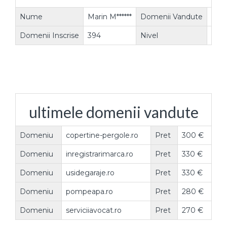
Nume
Marin M******
Domenii Vandute
91
Domenii Inscrise
394
Nivel
Vanz
ultimele domenii vandute
Domeniu
copertine-pergole.ro
Pret
300 €
Domeniu
inregistrarimarca.ro
Pret
330 €
Domeniu
usidegaraje.ro
Pret
330 €
Domeniu
pompeapa.ro
Pret
280 €
Domeniu
serviciiavocat.ro
Pret
270 €