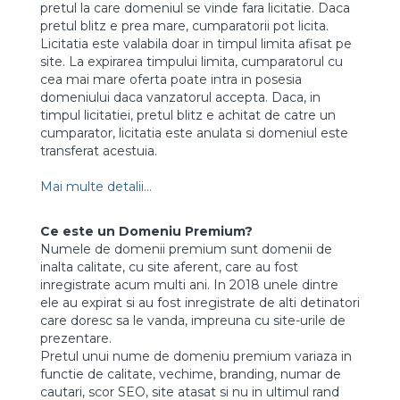
pretul la care domeniul se vinde fara licitatie. Daca
pretul blitz e prea mare, cumparatorii pot licita.
Licitatia este valabila doar in timpul limita afisat pe
site. La expirarea timpului limita, cumparatorul cu
cea mai mare oferta poate intra in posesia
domeniului daca vanzatorul accepta. Daca, in
timpul licitatiei, pretul blitz e achitat de catre un
cumparator, licitatia este anulata si domeniul este
transferat acestuia.
Mai multe detalii...
Ce este un Domeniu Premium?
Numele de domenii premium sunt domenii de
inalta calitate, cu site aferent, care au fost
inregistrate acum multi ani. In 2018 unele dintre
ele au expirat si au fost inregistrate de alti detinatori
care doresc sa le vanda, impreuna cu site-urile de
prezentare.
Pretul unui nume de domeniu premium variaza in
functie de calitate, vechime, branding, numar de
cautari, scor SEO, site atasat si nu in ultimul rand