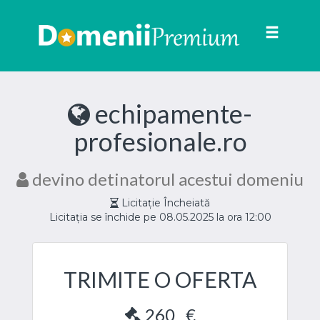
Toggle
navigat
echipamente-
profesionale.ro
devino detinatorul acestui domeniu
Licitație Încheiată
Licitația se închide pe 08.05.2025 la ora 12:00
TRIMITE O OFERTA
260
€