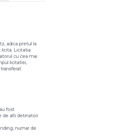
z, adica pretul la
icita. Licitatia
aratorul cu cea mai
l licitatiei,
 transferat
au fost
 de alti detinatori
anding, numar de