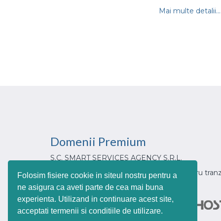
Mai multe detalii...
Domenii
Premium
S.C. SMART SERVICES AGENCY S.R.L.
Din 2017, partenerul tau de incredere pentru tranz
Folosim fisiere cookie in siteul nostru pentru a
urilor web cu extensia .ro
ne asigura ca aveti parte de cea mai buna
experienta. Utilizand in continuare acest site,
acceptati termenii si conditiile de utilizare.