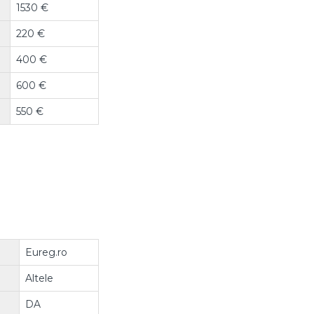
1530 €
220 €
400 €
600 €
550 €
Eureg.ro
Altele
DA