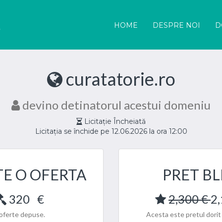
HOME
DESPRE NOI
D
curatatorie.ro
devino detinatorul acestui domeniu
Licitație Încheiată
Licitația se închide pe 12.06.2026 la ora 12:00
TE O OFERTA
PRET BL
320
€
2,300 €
2,
oferte depuse.
Acesta este pretul dorit