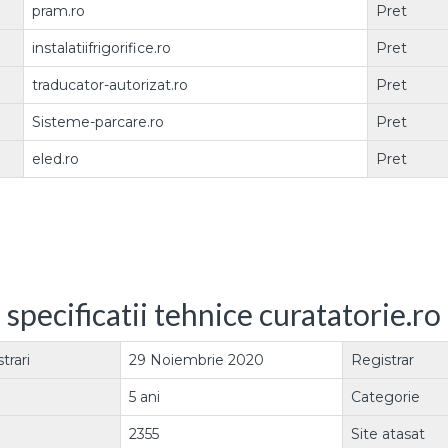
pram.ro
Pret
instalatiifrigorifice.ro
Pret
traducator-autorizat.ro
Pret
Sisteme-parcare.ro
Pret
eled.ro
Pret
specificatii tehnice curatatorie.ro
trari
29 Noiembrie 2020
Registrar
5 ani
Categorie
2355
Site atasat