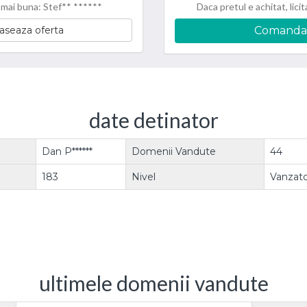
 mai buna: Stef** ******
Daca pretul e achitat, licit
aseaza oferta
Comanda
date detinator
Dan P******
Domenii Vandute
44
183
Nivel
Vanzato
ultimele domenii vandute