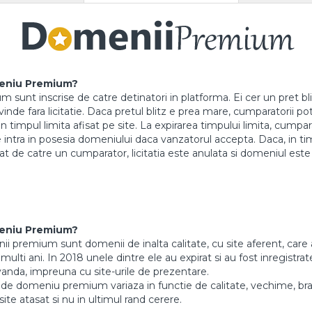
eniu Premium?
sunt inscrise de catre detinatori in platforma. Ei cer un pret blit
nde fara licitatie. Daca pretul blitz e prea mare, cumparatorii pot l
in timpul limita afisat pe site. La expirarea timpului limita, cump
intra in posesia domeniului daca vanzatorul accepta. Daca, in timpu
tat de catre un cumparator, licitatia este anulata si domeniul este
eniu Premium?
 premium sunt domenii de inalta calitate, cu site aferent, care 
ulti ani. In 2018 unele dintre ele au expirat si au fost inregistrate
vanda, impreuna cu site-urile de prezentare.
de domeniu premium variaza in functie de calitate, vechime, br
site atasat si nu in ultimul rand cerere.