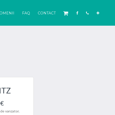
OMENII
FAQ
CONTACT
ITZ
 €
 de vanzator.