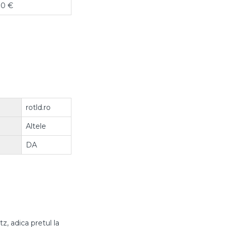
30 €
rotld.ro
Altele
DA
z, adica pretul la