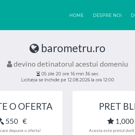
HOME
DESPRE NOI
D
barometru.ro
devino detinatorul acestui domeniu
05
zile
20
ore
16
min
36
sec
Licitația se închide pe 12.08.2026 la ora 12:00
TE O OFERTA
PRET BL
550
€
1,000
l care depune o oferta!
Acesta este pretul dorit