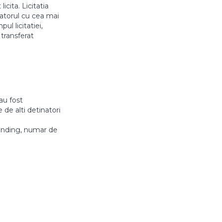
icita. Licitatia
aratorul cu cea mai
l licitatiei,
 transferat
au fost
 de alti detinatori
anding, numar de