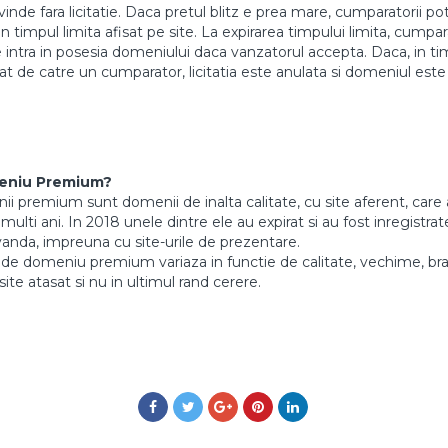
nde fara licitatie. Daca pretul blitz e prea mare, cumparatorii pot l
in timpul limita afisat pe site. La expirarea timpului limita, cump
intra in posesia domeniului daca vanzatorul accepta. Daca, in timpu
tat de catre un cumparator, licitatia este anulata si domeniul este
eniu Premium?
 premium sunt domenii de inalta calitate, cu site aferent, care 
ulti ani. In 2018 unele dintre ele au expirat si au fost inregistrate
vanda, impreuna cu site-urile de prezentare.
de domeniu premium variaza in functie de calitate, vechime, br
site atasat si nu in ultimul rand cerere.