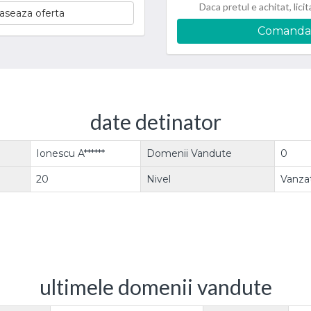
Daca pretul e achitat, licit
aseaza oferta
Comanda
date detinator
Ionescu A******
Domenii Vandute
0
20
Nivel
Vanzat
ultimele domenii vandute