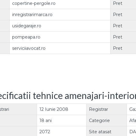
copertine-pergole.ro
Pret
inregistrarimarca.ro
Pret
usidegaraje.ro
Pret
pompeapa.ro
Pret
serviciiavocat.ro
Pret
cificatii tehnice amenajari-interio
trari
12 Iunie 2008
Registrar
Ga
18 ani
Categorie
Afa
2072
Site atasat
DA