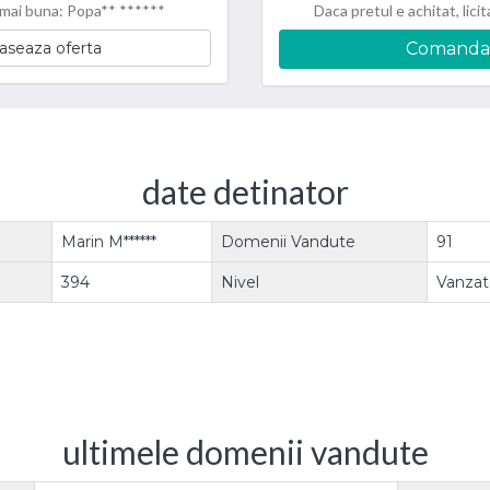
mai buna: Popa** ******
Daca pretul e achitat, licit
aseaza oferta
Comanda
date detinator
Marin M******
Domenii Vandute
91
394
Nivel
Vanzato
ultimele domenii vandute