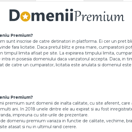
eniu Premium?
sunt inscrise de catre detinatori in platforma. Ei cer un pret blit
nde fara licitatie. Daca pretul blitz e prea mare, cumparatorii pot l
in timpul limita afisat pe site. La expirarea timpului limita, cump
intra in posesia domeniului daca vanzatorul accepta. Daca, in timpu
tat de catre un cumparator, licitatia este anulata si domeniul este
eniu Premium?
 premium sunt domenii de inalta calitate, cu site aferent, care 
ulti ani. In 2018 unele dintre ele au expirat si au fost inregistrate
vanda, impreuna cu site-urile de prezentare.
de domeniu premium variaza in functie de calitate, vechime, br
site atasat si nu in ultimul rand cerere.