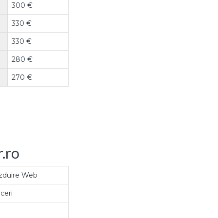
300 €
330 €
330 €
280 €
270 €
r.ro
zduire Web
ceri