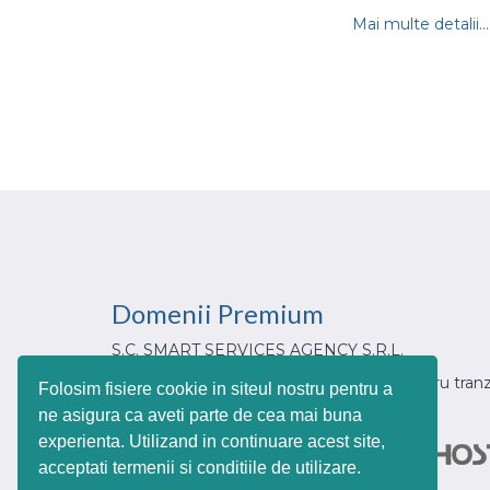
Mai multe detalii...
Domenii
Premium
S.C. SMART SERVICES AGENCY S.R.L.
Din 2017, partenerul tau de incredere pentru tranz
Folosim fisiere cookie in siteul nostru pentru a
urilor web cu extensia .ro
ne asigura ca aveti parte de cea mai buna
experienta. Utilizand in continuare acest site,
acceptati termenii si conditiile de utilizare.