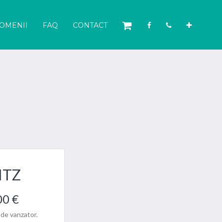
OMENII
FAQ
CONTACT
ITZ
00 €
 de vanzator.