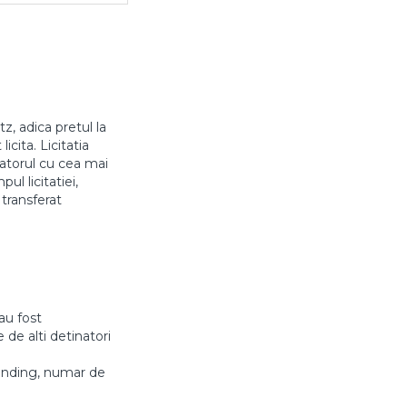
z, adica pretul la
icita. Licitatia
aratorul cu cea mai
l licitatiei,
 transferat
au fost
 de alti detinatori
anding, numar de