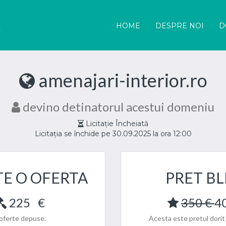
HOME
DESPRE NOI
D
amenajari-interior.ro
devino detinatorul acestui domeniu
Licitație Încheiată
Licitația se închide pe 30.09.2025 la ora 12:00
TE O OFERTA
PRET BL
225
€
350 €
4
oferte depuse.
Acesta este pretul dorit