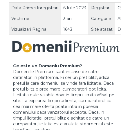
Data Primei Inregistrari
6 Iulie 2023
Registrar
Cyber
Vechime
3 ani
Categorie
Altele
Vizualizari Pagina
1643
Site atasat
DA
Ce este un Domeniu Premium?
Domeniile Premium sunt inscrise de catre
detinatori in platforma. Ei cer un pret blitz, adica
pretul la care domeniul se vinde fara licitatie. Daca
pretul blitz e prea mare, cumparatorii pot licita.
Licitatia este valabila doar in timpul limita afisat pe
site. La expirarea timpului limita, cumparatorul cu
cea mai mare oferta poate intra in posesia
domeniului daca vanzatorul accepta. Daca, in
timpul licitatiei, pretul blitz e achitat de catre un
cumparator, licitatia este anulata si domeniul este
transferat acestuia.